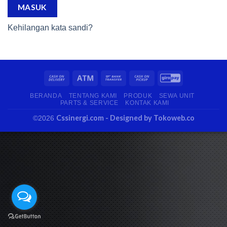
MASUK
Kehilangan kata sandi?
BERANDA
TENTANG KAMI
PRODUK
SEWA UNIT
PARTS & SERVICE
KONTAK KAMI
Cssinergi.com
- Designed by Tokoweb.co
©2026