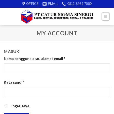
Skip
OFFICE
EMAIL
0812-8264-7000
to
content
MY ACCOUNT
MASUK
Nama pengguna atau alamat email
*
Kata sandi
*
Ingat saya